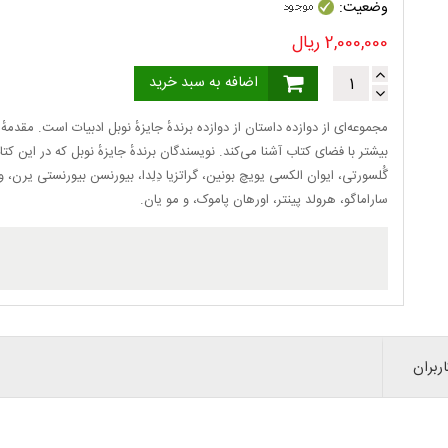
وضعیت:
2,000,000
ریال
اضافه به سبد خرید
مجموعه‌ای از دوازده داستان از دوازده برندهٔ جایزهٔ نوبل ادبیات است. مقدم
بیشتر با فضای کتاب آشنا می‌کند. نویسندگان برندهٔ جایزهٔ نوبل که در این کت
گُلسورتی، ایوان الکسی یویچ بونین، گراتزیا دِلِدا، بیورنسن بیورنستی یرن، 
ساراماگو، هرولد پینتر، اورهان پاموک، و مو یان.
ربران