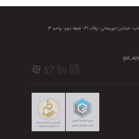
بان ابوریحان- پلاک 61- طبقه دوم- واحد 3