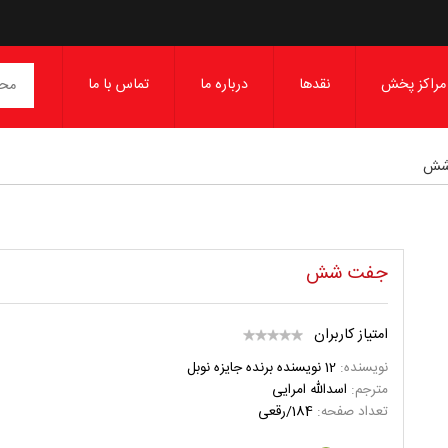
مراکز پخش
نقدها
درباره ما
تماس با ما
شش
جفت شش
امتیاز کاربران
نویسنده:
12 نویسنده برنده جایزه نوبل
مترجم:
اسدالله امرایی
تعداد صفحه:
184/رقعی