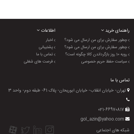
راهنمای خرید
اطلاعات
چطور سفارش برای من ارسال می شود؟
اخبار
چطور سفارش برای من ارسال می شود؟
پشتیبانی
رویه 10 روز بازگرداندن کالا چگونه است؟
تماس با ما
سیاست حفظ حریم خصوصی
فرصت های شغلی
تماس با ما
تهران- خیابان انقلاب- خیابان ابوریحان- پلاک 61- طبقه دوم- واحد 3
021-66970817
gol_azin@yahoo.com
شبکه های اجتماعی