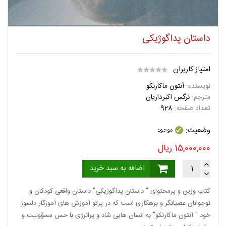
داستان پداگوژیکی
امتیاز کاربران
نویسنده:
آنتون ماکارنکو
مترجم:
نرگس اکبرداریان
تعداد صفحه:
928
وضعیت:
15,000,000
ریال
اضافه به سبد خرید
کتاب وزین و پرمحتوای " داستان پداگوژیکی" داستان واقعی کودکان و
نوجوانان عصیانگر و بزهکاری است که در پرتو آموزش های آموزگار دلسوز
خود " آنتون ماکارنکو" به انسان هایی شاد و پرانرژی با حس مسؤولیت و