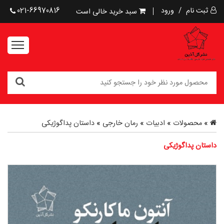
ثبت نام
/
ورود
021-66970816
سبد خرید خالی است
»
محصولات
»
ادبیات
»
رمان خارجی
»
داستان پداگوژیکی
داستان پداگوژیکی