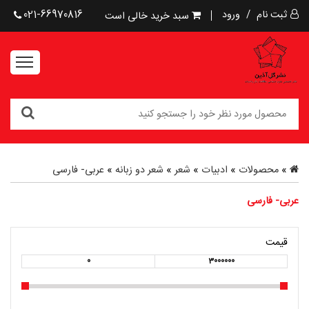
ثبت نام
/
ورود
021-66970816
سبد خرید خالی است
»
محصولات
»
ادبیات
»
شعر
»
شعر دو زبانه
»
عربی- فارسی
عربی- فارسی
قیمت
0
3000000