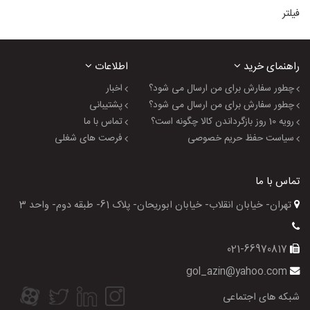
فیلتر
راهنمای خرید
اطلاعات
چطور سفارش برای من ارسال می شود؟
اخبار
چطور سفارش برای من ارسال می شود؟
پشتیبانی
رویه 10 روز بازگرداندن کالا چگونه است؟
تماس با ما
سیاست حفظ حریم خصوصی
فرصت های شغلی
تماس با ما
تهران- خیابان انقلاب- خیابان ابوریحان- پلاک 61- طبقه دوم- واحد 3
021-66970817
gol_azin@yahoo.com
شبکه های اجتماعی