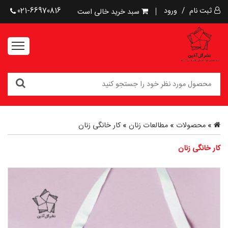
ثبت نام
/
ورود
021-66970816
سبد خرید خالی است
»
محصولات
»
مطالعات زنان
»
کار خانگی زنان
کار خانگی زنان