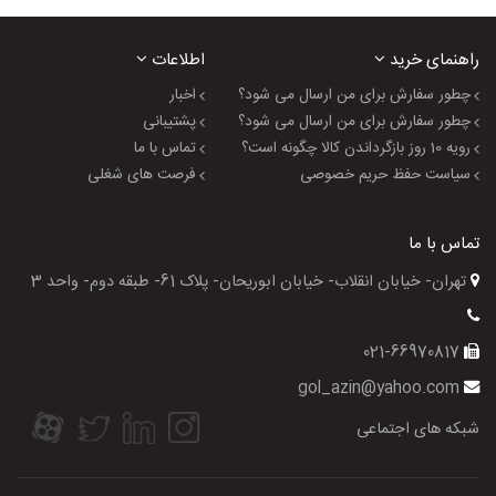
راهنمای خرید
اطلاعات
چطور سفارش برای من ارسال می شود؟
اخبار
چطور سفارش برای من ارسال می شود؟
پشتیبانی
رویه 10 روز بازگرداندن کالا چگونه است؟
تماس با ما
سیاست حفظ حریم خصوصی
فرصت های شغلی
تماس با ما
تهران- خیابان انقلاب- خیابان ابوریحان- پلاک 61- طبقه دوم- واحد 3
021-66970817
gol_azin@yahoo.com
شبکه های اجتماعی