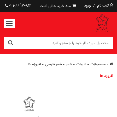
ثبت نام
/
ورود
021-66970816
سبد خرید خالی است
»
محصولات
»
ادبیات
»
شعر
»
شعر فارسی
»
افروزه ها
افروزه ها