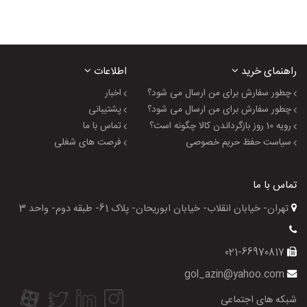
راهنمای خرید
اطلاعات
چطور سفارش برای من ارسال می شود؟
اخبار
چطور سفارش برای من ارسال می شود؟
پشتیبانی
رویه 10 روز بازگرداندن کالا چگونه است؟
تماس با ما
سیاست حفظ حریم خصوصی
فرصت های شغلی
تماس با ما
تهران- خیابان انقلاب- خیابان ابوریحان- پلاک 61- طبقه دوم- واحد 3
021-66970817
gol_azin@yahoo.com
شبکه های اجتماعی