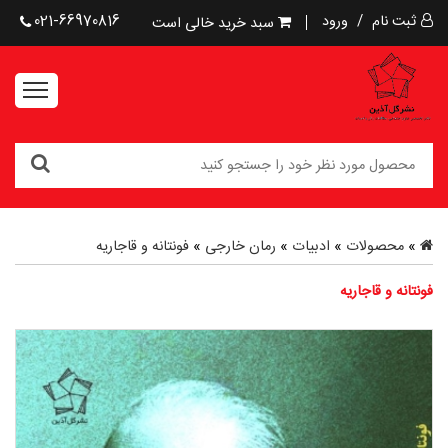
ثبت نام
/
ورود
021-66970816
سبد خرید خالی است
»
محصولات
»
ادبیات
»
رمان خارجی
»
فونتانه و قاجاریه
فونتانه و قاجاریه