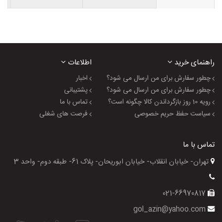
راهنمای خرید
اطلاعات
چطور سفارش برای من ارسال می شود؟
اخبار
چطور سفارش برای من ارسال می شود؟
پشتیبانی
رویه 10 روز بازگرداندن کالا چگونه است؟
تماس با ما
سیاست حفظ حریم خصوصی
فرصت های شغلی
تماس با ما
تهران- خیابان انقلاب- خیابان ابوریحان- پلاک 61- طبقه دوم- واحد 3
021-66970817
gol_azin@yahoo.com