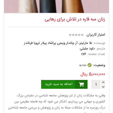
زنان سه قاره در تلاش برای رهایی
امتیاز کاربران
نویسنده:
نلا مارتینز، آر.چاندار.ویجی پراشاد.پیلار ترویا فرناندز
مترجم:
داود جلیلی
تعداد صفحه:
176
وضعیت:
5,000,000
ریال
اضافه به سبد خرید
وقتی به مشکلات زنان از لنز پژوهش جامعه شناسی در مقیاس بزرگ
کشوری و جهانی می پردازیم، آشکار می شود که چه فاصله عظیمی بین
درک روزمره ما از مشکلات مبتلا به زنان و پژوهش و بررسی جامعه شناختی