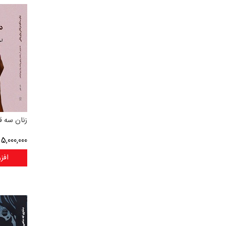
زنان سه ق
5,000,000
ر
افز