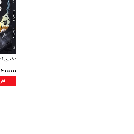
دختری که
4,000,000
ر
افز