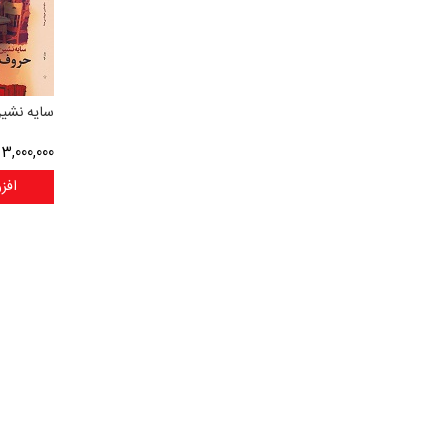
سایه نشی
3,000,000
ر
افز