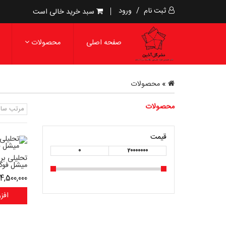
ثبت نام
/
ورود
سبد خرید خالی است
صفحه اصلی
محصولات
»
محصولات
محصولات
مرتب سا
قیمت
0
20000000
تحلیلی بر
میشل فوک
4,500,000
افز