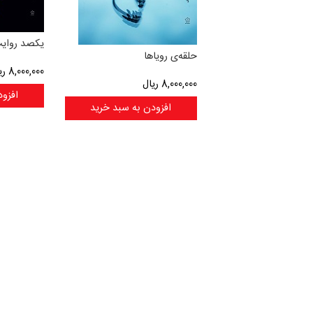
یکصد روای
حلقه‌ی رویاها
8,000,000
ری
8,000,000
ریال
افزود
افزودن به سبد خرید