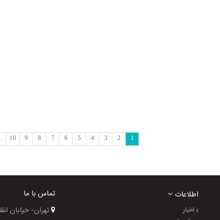
..
10
9
8
7
6
5
4
3
2
1
تماس با ما
اطلاعات
اخبار
تهران- خیابان انقلاب- خیا