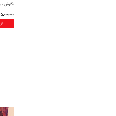
نگارش موث
5,000,000
ر
افز