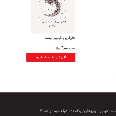
جایگزین نئولیبرالیسم
4,500,000
ریال
افزودن به سبد خرید
.
بان ابوریحان- پلاک 61- طبقه دوم- واحد 3