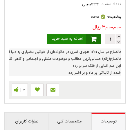
تعداد صفحه:
232/جیبی
وضعیت:
3,000,000
ریال
اضافه به سبد خرید
عالمتاج در سال ۱۳۰۱ هجری قمری در خانواده‌ای از خوانین بختیاری به دنیا آمد و نزد یکی از خویشاوندان به تحصیل پرداخت و از آنجایی که به علم و دانش و شعر علاقه داشت کم‌کم به شاعری روی آورد اشعار او بیشتر متأثر از مسائل و مشکلات زنان در زمان خودش می‌باشد.
عالمتاج(ژاله) حساس‌ترین مطالب و موضوعات عشقی و اجتماعی و گاهی فلسفی و عرفانی را در قالبی فصیح و سلیس پرورانده و کلامش با عبارات فخیم و فاخر آراسته و شعرش از هر گونه زوایدی پیراسته است.
این منم آفتابی از فلک سر بر زده
خنده از تابناکی بر ماه و بر اختر زده ...
0
توضیحات
مشخصات کلی
نظرات کاربران