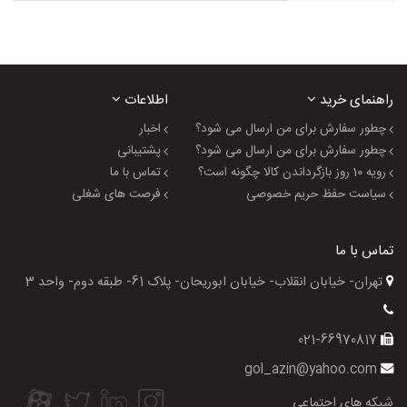
راهنمای خرید
اطلاعات
چطور سفارش برای من ارسال می شود؟
اخبار
چطور سفارش برای من ارسال می شود؟
پشتیبانی
رویه 10 روز بازگرداندن کالا چگونه است؟
تماس با ما
سیاست حفظ حریم خصوصی
فرصت های شغلی
تماس با ما
تهران- خیابان انقلاب- خیابان ابوریحان- پلاک 61- طبقه دوم- واحد 3
021-66970817
gol_azin@yahoo.com
شبکه های اجتماعی