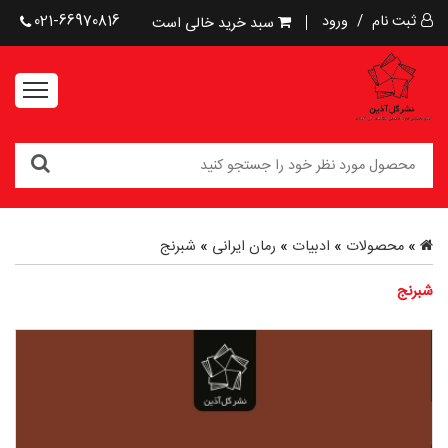
ثبت نام
/
ورود
021-66970816
سبد خرید خالی است
»
محصولات
»
ادبیات
»
رمان ایرانی
»
شبرنج
شبرنج