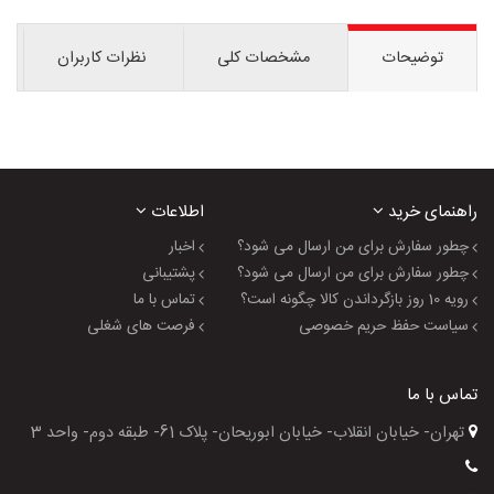
توضیحات
مشخصات کلی
نظرات کاربران
راهنمای خرید
اطلاعات
چطور سفارش برای من ارسال می شود؟
اخبار
چطور سفارش برای من ارسال می شود؟
پشتیبانی
رویه 10 روز بازگرداندن کالا چگونه است؟
تماس با ما
سیاست حفظ حریم خصوصی
فرصت های شغلی
تماس با ما
تهران- خیابان انقلاب- خیابان ابوریحان- پلاک 61- طبقه دوم- واحد 3