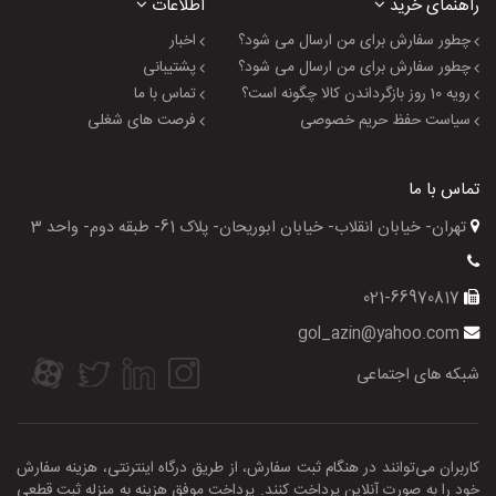
راهنمای خرید
اطلاعات
چطور سفارش برای من ارسال می شود؟
اخبار
چطور سفارش برای من ارسال می شود؟
پشتیبانی
رویه 10 روز بازگرداندن کالا چگونه است؟
تماس با ما
سیاست حفظ حریم خصوصی
فرصت های شغلی
تماس با ما
تهران- خیابان انقلاب- خیابان ابوریحان- پلاک 61- طبقه دوم- واحد 3
021-66970817
gol_azin@yahoo.com
شبکه های اجتماعی
کاربران می‌توانند در هنگام ثبت سفارش، از طریق درگاه اینترنتی، هزینه سفارش
خود را به صورت آنلاین پرداخت کنند. پرداخت موفق هزینه به منزله ثبت قطعی