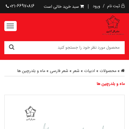
ثبت نام
/
ورود
021-66970816
سبد خرید خالی است
»
محصولات
»
ادبیات
»
شعر
»
شعر فارسی
»
ماه و بلدرچین ها
ماه و بلدرچین ها