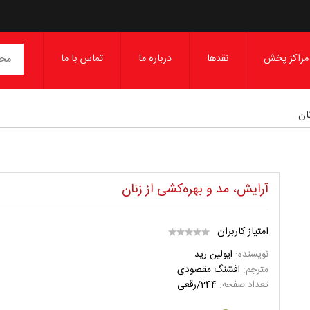
مراکز پخش
نقدها
درباره ما
تماس با ما
ان
آرایش، مد و بهره‌کشی از زنان
امتیاز کاربران
نویسنده:
ایولین رید
مترجم:
افشنگ مقصودی
تعداد صفحه:
244/رقعی