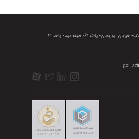
بان ابوریحان- پلاک 61- طبقه دوم- واحد 3