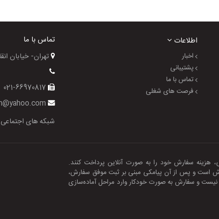
تماس با ما
اطلاعات
اخبار
تهران- خیابان انقلاب- خیا
پشتیبانی
تماس با ما
021-66970817
فرصت های شغلی
gol_azin@yahoo.com
شبکه های اجتماعی
تی، هزینه سفارش خود را به صورت آنلاین پرداخت کنند.
رش است و پس از آن پیامکی مبنی بر ثبت موفق سفارش،
ش نیست و سفارش به صورت خودکار وارد مراحل آماده‌سازی