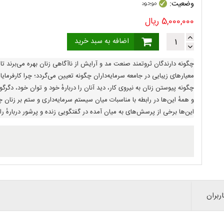
وضعیت:
5,000,000
ریال
اضافه به سبد خرید
چگونه دارندگان ثروتمند صنعت مد و آرایش از ناآگاهی زنان بهره می‌برند تا فرآورده خود را بفروشند و پول کلانی به دست آورند؟
معیارهای زیبایی در جامعه سرمایه‌داران چگونه تعیین می‌گردد؛ چرا کارفرمایان، رسانه‌های گروهی، دولت، مدیران آموزشگاه‌ها، دانشگاه‌ها و کلیسا‌ها از ردهٔ پایین تا بالا، از “راز و رمز زنانه” هواداری می‌کنند و نقش زنان را به مسئولیت‌های خانوادگی محدود می‌سازند؟
چگونه پیوستن زنان به نیروی کار، دید آنان را دربارهٔ خود و توان خود، دگرگونه س
و همهٔ این‌ها در رابطه با مناسبات میان سیستم سرمایه‌داری و ستم بر زنان چه می‌گویند؟
این‌ها برخی از پرسش‌های به میان آمده در گفتگویی زنده و پرشور دربارهٔ رابطهٔ بازار لوازم آرایش و مد با بهره‌کشی از زنان است. ...
ربران