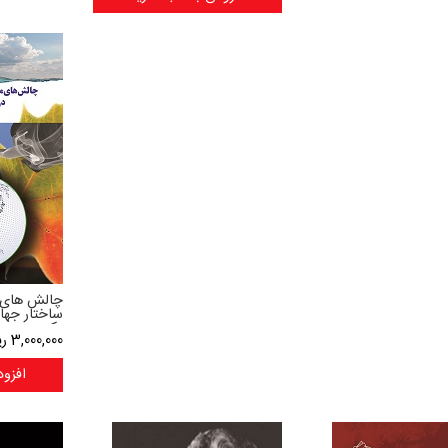
چالش های 
ساختار جها
یکم
3,000,000
ری
افزود