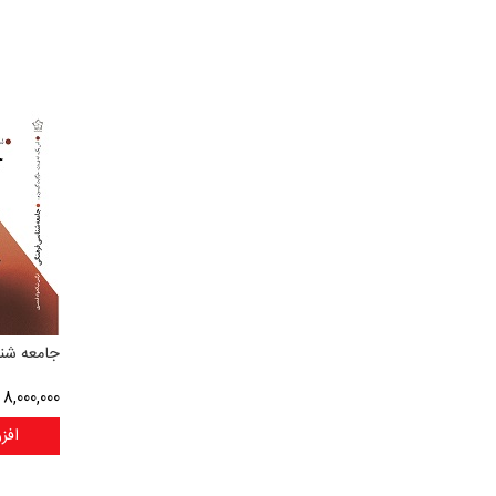
جامعه شن
8,000,000
ر
افز