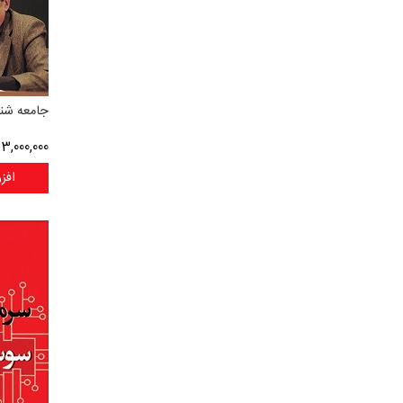
جامعه شن
3,000,000
ر
افز