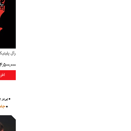
رآل پلیتیک
4,500,000
افز