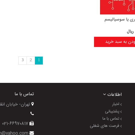
ری یا سوسیالیسم
ریال
ودن به سبد خرید
3
2
1
تماس با ما
اطلاعات
اخبار
تهران- خیابان انقلاب- خیا
پشتیبانی
تماس با ما
021-66970817
فرصت های شغلی
gol_azin@yahoo.com