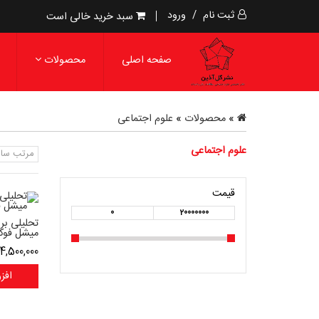
ثبت نام
/
ورود
سبد خرید خالی است
صفحه اصلی
محصولات
»
محصولات
»
علوم اجتماعی
علوم اجتماعی
مرتب سا
قیمت
0
20000000
تحلیلی بر
میشل فوک
4,500,000
افز