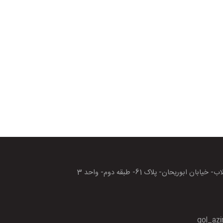
بان ابوریحان- پلاک 61- طبقه دوم- واحد 3