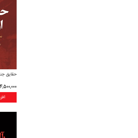
حقایق جنگ
4,500,000
افز