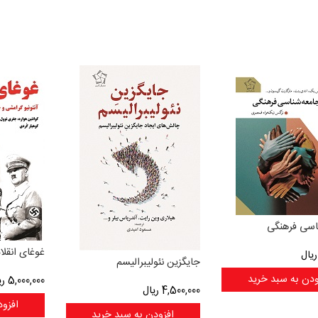
اسی فرهنگی
غوغای انقلا
یال
جایگزین نئولیبرالیسم
ودن به سبد خرید
5,000,000
ری
4,500,000
ریال
افزود
افزودن به سبد خرید