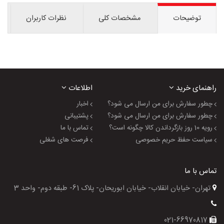
توضیحات
مشخصات کلی
نظرات کاربران
راهنمای خرید
اطلاعات
چطور سفارش برای من ارسال می شود؟
اخبار
چطور سفارش برای من ارسال می شود؟
پشتیبانی
رویه 10 روز بازگرداندن کالا چگونه است؟
تماس با ما
سیاست حفظ حریم خصوصی
فرصت های شغلی
تماس با ما
تهران- خیابان انقلاب- خیابان ابوریحان- پلاک 61- طبقه دوم- واحد 3
021-66970817