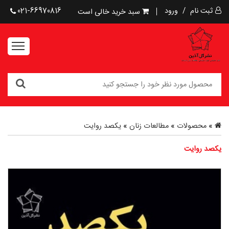
ثبت نام
/
ورود
021-66970816
سبد خرید خالی است
»
محصولات
»
مطالعات زنان
»
یکصد روایت
یکصد روایت