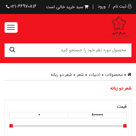
ثبت نام
/
ورود
021-66970816
سبد خرید خالی است
»
محصولات
»
ادبیات
»
شعر
»
شعر دو زبانه
شعر دو زبانه
قیمت
0
8000000